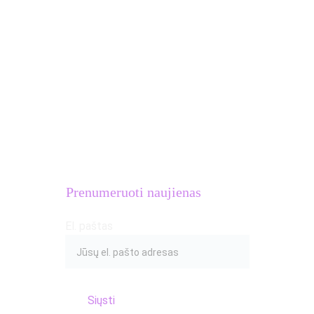
MB Atletų kalvė
Įmonės kodas: 
306633581
PVM mokėtojo kodas: 
LT100016654018
Adresas: S.Žukausko g. 20, Vilnius
Prenumeruoti naujienas
El. paštas
Siųsti