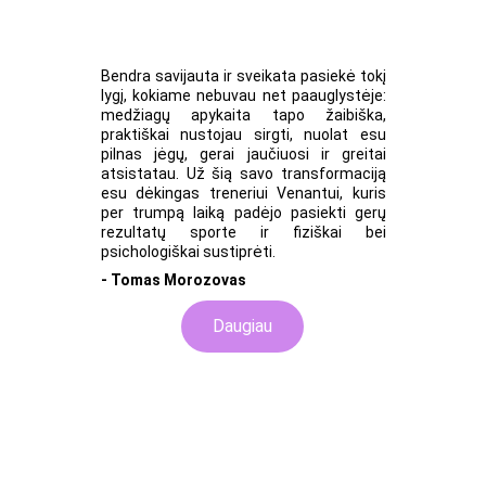
Bendra savijauta ir sveikata pasiekė tokį
lygį, kokiame nebuvau net paauglystėje:
medžiagų apykaita tapo žaibiška,
praktiškai nustojau sirgti, nuolat esu
pilnas jėgų, gerai jaučiuosi ir greitai
atsistatau. Už šią savo transformaciją
esu dėkingas treneriui Venantui, kuris
per trumpą laiką padėjo pasiekti gerų
rezultatų sporte ir fiziškai bei
psichologiškai sustiprėti.
- Tomas Morozovas
Daugiau