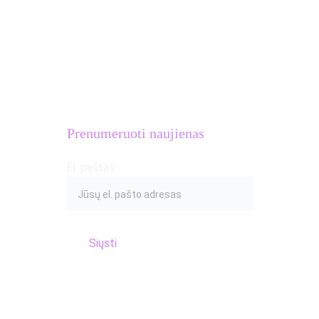
MB Atletų kalvė
Įmonės kodas: 
306633581
PVM mokėtojo kodas: 
LT100016654018
Adresas: S.Žukausko g. 20, Vilnius
Prenumeruoti naujienas
El. paštas
Siųsti
© 2017 Atletų kalvė