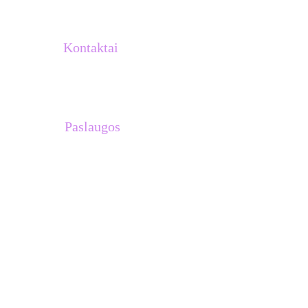
Kontaktai
info@atletukalve.lt
Paslaugos
Treniruočių planai 
Asmeninės treniruotės su Venantu 
Lašiniu
Treniruotės komandoms
Stovyklos Ispanijoje
Dovanų kuponai