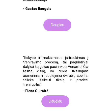
- Gustas Raugala
Daugiau
"Kokybė ir maksimalus įsitraukimas į
treniravimo procesą, tai pagrindiniai
dalykai ką gavau pasirinkusi Venantą! Čia
rasite viską, ko reikia tikslingam
asmeniniam tobulėjimui dviračių sporte,
telieka išsikelti tikslą ir pradėti
treniruotis."
- Elena Čiuraitė
Daugiau