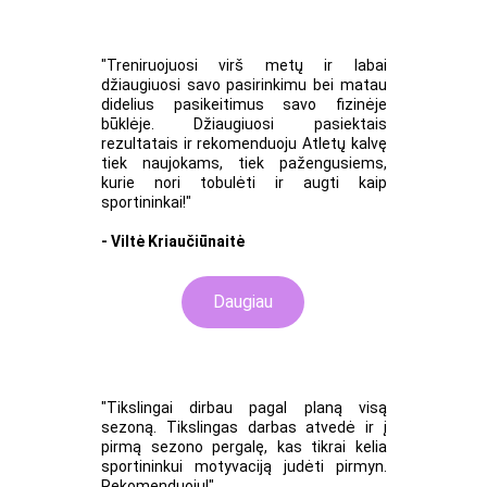
"Treniruojuosi virš metų ir labai
džiaugiuosi savo pasirinkimu bei matau
didelius pasikeitimus savo fizinėje
būklėje. Džiaugiuosi pasiektais
rezultatais ir rekomenduoju Atletų kalvę
tiek naujokams, tiek pažengusiems,
kurie nori tobulėti ir augti kaip
sportininkai!"
- Viltė Kriaučiūnaitė
Daugiau
"Tikslingai dirbau pagal planą visą
sezoną. Tikslingas darbas atvedė ir į
pirmą sezono pergalę, kas tikrai kelia
sportininkui motyvaciją judėti pirmyn.
Rekomenduoju!"