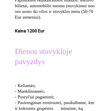
Papildomos neįskaičiuotos išlaidos: lėktuvo 
bilietai, automobilio nuoma (nuvykimui nuo 
oro uosto iki vilos ir stovyklos metu (50-70 
Eur asmeniui).
Kaina 1200 Eur
Dienos stovykloje 
pavyzdys
- Keliamės;
- Mankštinamės;
- Pusryčiai pagaminti;
- Pasirengimas treniruotei, pasikalbame, kur 
ir kokiomis grupėmis      minsime, ką 