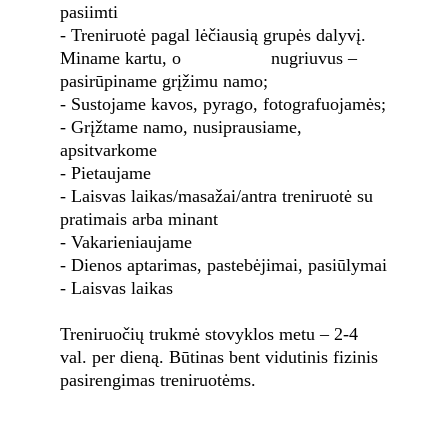
pasiimti
- Treniruotė pagal lėčiausią grupės dalyvį. 
Miname kartu, o                  nugriuvus – 
pasirūpiname grįžimu namo;
- Sustojame kavos, pyrago, fotografuojamės;
- Grįžtame namo, nusiprausiame, 
apsitvarkome
- Pietaujame
- Laisvas laikas/masažai/antra treniruotė su 
pratimais arba minant
- Vakarieniaujame
- Dienos aptarimas, pastebėjimai, pasiūlymai
- Laisvas laikas
Treniruočių trukmė stovyklos metu – 2-4 
val. per dieną. Būtinas bent vidutinis fizinis 
pasirengimas treniruotėms.