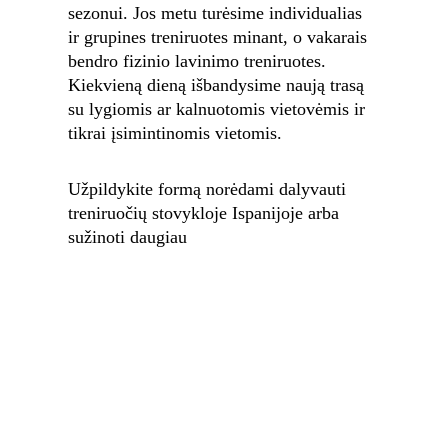
sezonui. Jos metu turėsime individualias 
ir grupines treniruotes minant, o vakarais 
bendro fizinio lavinimo treniruotes. 
Kiekvieną dieną išbandysime naują trasą 
su lygiomis ar kalnuotomis vietovėmis ir 
tikrai įsimintinomis vietomis.
Užpildykite formą norėdami dalyvauti 
treniruočių stovykloje Ispanijoje arba 
sužinoti daugiau
Preliminarios datos
2027-02-15 - 2027-03-01