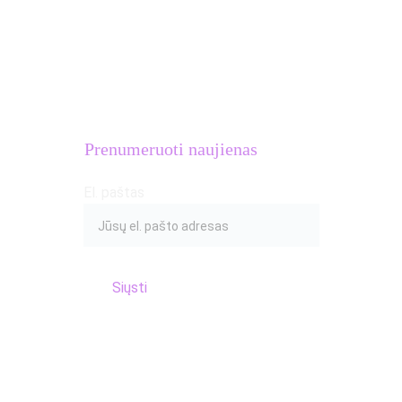
MB Atletų kalvė
Įmonės kodas: 
306633581
PVM mokėtojo kodas: 
LT100016654018
Adresas: S.Žukausko g. 20, Vilnius
Prenumeruoti naujienas
El. paštas
Siųsti
© 2017 Atletų kalvė