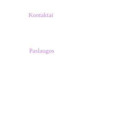
Kontaktai
info@atletukalve.lt
Paslaugos
Treniruočių planai 
Asmeninės treniruotės su Venantu 
Lašiniu
Treniruotės komandoms
Stovyklos Ispanijoje
Dovanų kuponai