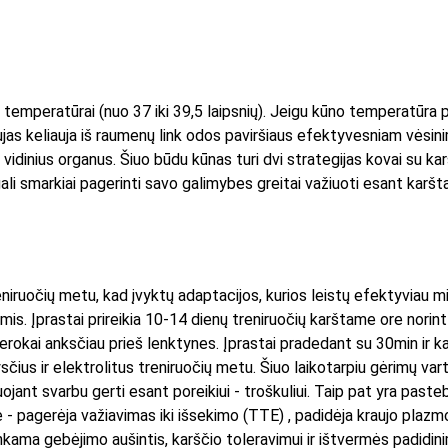
 temperatūrai (nuo 37 iki 39,5 laipsnių). Jeigu kūno temperatūra pa
as keliauja iš raumenų link odos paviršiaus efektyvesniam vėsini
inius organus. Šiuo būdu kūnas turi dvi strategijas kovai su karšč
gali smarkiai pagerinti savo galimybes greitai važiuoti esant karšt
eniruočių metu, kad įvyktų adaptacijos, kurios leistų efektyviau 
is. Įprastai prireikia 10-14 dienų treniruočių karštame ore norint 
gerokai anksčiau prieš lenktynes. Įprastai pradedant su 30min ir 
ysčius ir elektrolitus treniruočių metu. Šiuo laikotarpiu gėrimų va
ant svarbu gerti esant poreikiui - troškuliui. Taip pat yra pastebėt
se - pagerėja važiavimas iki išsekimo (TTE) , padidėja kraujo plaz
kama gebėjimo aušintis, karščio toleravimui ir ištvermės padidini