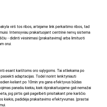
kyla virš tos ribos, artėjame link perkaitimo ribos, tad 
muisi. Intensyviau prakaituojant centrinė nervų sistema 
iu - didinti vėsinimasi (prakaitavimą) arba limituoti 
am orui.
minti esant karštoms oro sąlygoms. Tai atliekama po 
pasiekti adaptacijas. Todėl norint lenktyniauti 
kasdien keliant po 10min yra gana efektyvus būdas 
rtojimas panašiu kiekiu, kiek išprakaituojame gali nemažai 
a, jog pirtis gali pagelbėti prisitaikant prie karščio. 
mos kiekis, padidėja prakaitavimo efektyvumas. Įprastai 
mui.