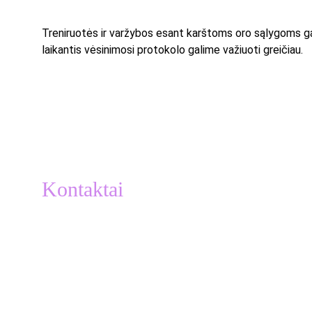
Treniruotės ir varžybos esant karštoms oro sąlygoms gali
laikantis vėsinimosi protokolo galime važiuoti greičiau.
Kontaktai
info@atletukalve.lt
MB Atletų kalvė
Įmonės kodas: 
306633581