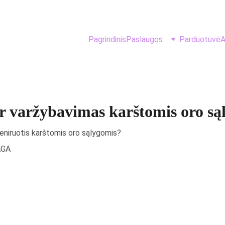
Pagrindinis
Paslaugos
Parduotuvė
A
ir varžybavimas karštomis oro są
treniruotis karštomis oro sąlygomis?
AGA