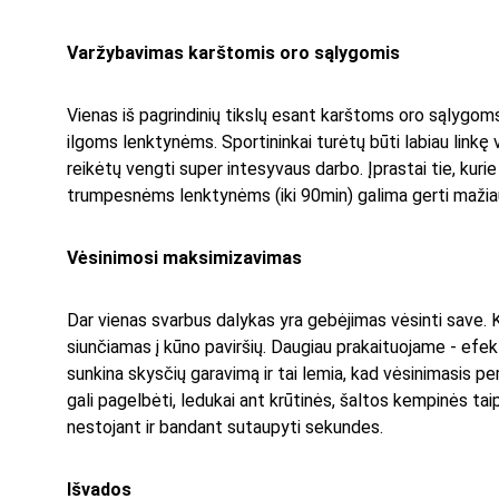
Varžybavimas karštomis oro sąlygomis
Vienas iš pagrindinių tikslų esant karštoms oro sąlygoms 
ilgoms lenktynėms. Sportininkai turėtų būti labiau linkę
reikėtų vengti super intesyvaus darbo. Įprastai tie, kurie
trumpesnėms lenktynėms (iki 90min) galima gerti mažiau
Vėsinimosi maksimizavimas
Dar vienas svarbus dalykas yra gebėjimas vėsinti save. K
siunčiamas į kūno paviršių. Daugiau prakaituojame - efe
sunkina skysčių garavimą ir tai lemia, kad vėsinimasis 
gali pagelbėti, ledukai ant krūtinės, šaltos kempinės tai
nestojant ir bandant sutaupyti sekundes.
Išvados