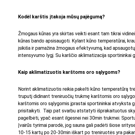
Kodėl karštis įtakoja mūsų pajėgumą?
Žmogaus kūnas yra skirtas veikti esant tam tikrai vidinei
kūnas bando apsisaugoti. Kylant kūno temperatūrai, krauj
įsikiša ir pamažina žmogaus efektyvumą, kad apsaugotų vid
intensyvumo lygį. Su karščio aklimatizacija sportininkai 
Kaip aklimatizuotis karštoms oro sąlygoms?
Norint aklimatizuotis reikia pakelti kūno temperatūrą tr
truputį didinant treniruočių trukmę karštomis oro sąlygom
karštomis oro sąlygomis įprastai sportininkai atvyksta 
prisitaikyti.  Taip pat svarbu atstatyti išprakaituotus sk
pagelbėti, ypač esant ilgesnei nei 30min trukmei. Sportuoj
Įvairūs tyrimai parodė, jog sauna gali padėti šiose srity
10-15 kartų po 20-30min iškart po treniruotės yra pakan