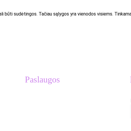
 būti sudėtingos. Tačiau sąlygos yra vienodos visiems. Tinkamai p
Paslaugos
Treniruočių planai 
Asmeninės treniruotės su Venantu Lašiniu
Treniruotės komandoms
Stovyklos Ispanijoje
Dovanų kuponai