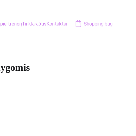
pie trenerį
Tinklaraštis
Kontaktai
Shopping bag
lygomis