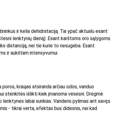
ninkus ir kelia dehidrataciją. Tai ypač aktualu esant 
ukštesni lenktynių dieną). Esant karštoms oro sąlygoms 
iks distanciją, nei tie kurie to nesugeba. Esant 
ms ir aukštam intensyvumui. 
a poros, kraujas atsiranda arčiau odos, vanduo 
ui stenkitės išlikti kiek įmanoma vėsesni. Drėgmė 
ro lenktynes labai sunkias. Vandens pylimas ant savęs 
is - tikrai verta, efektas bus didesnis, nei kad 