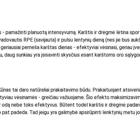
- pamažinti planuotą intensyvumą. Karštis ir drėgmė lėtina sporti
 vadovautis RPE (savijauta) ir pulsu lentynių dieną (nes jie bus a
 geriausiai perneša karštas dienas - efektyviai vėsinasi, geriau įve
, daug sunkiau yra įsisavinti skysčius esant karštoms oro sąlygo
ūnas tai daro natūraliai prakaitavimo būdu. Prakaituojant atsiveri
ktyviau vėsinamės - greičiau važiuojame. Šio efekto maksimizavim
per odą nebe toks efektyvus. Būtent todėl karštis ir drėgmė pada
p pat padeda. Tad jeigu yra galimybė apsirūpinti lenktynių metu jom