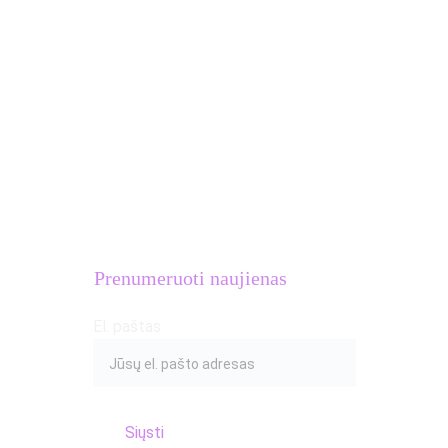
info@atletukalve.lt
MB Atletų kalvė
Įmonės kodas: 
306633581
PVM mokėtojo kodas: 
LT100016654018
Adresas: S.Žukausko g. 20, Vilnius
Prenumeruoti naujienas
El. paštas
Siųsti