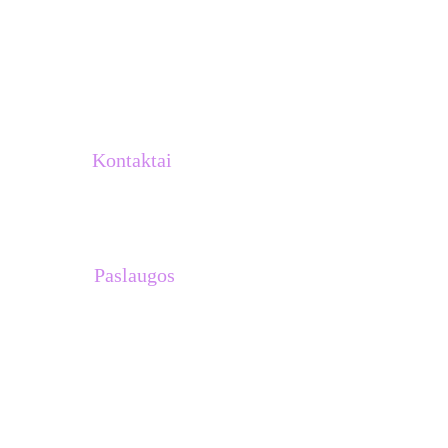
Kontaktai
info@atletukalve.lt
Paslaugos
Treniruočių planai 
Asmeninės treniruotės su Venantu 
Lašiniu
Treniruotės komandoms
Stovyklos Ispanijoje
Dovanų kuponai