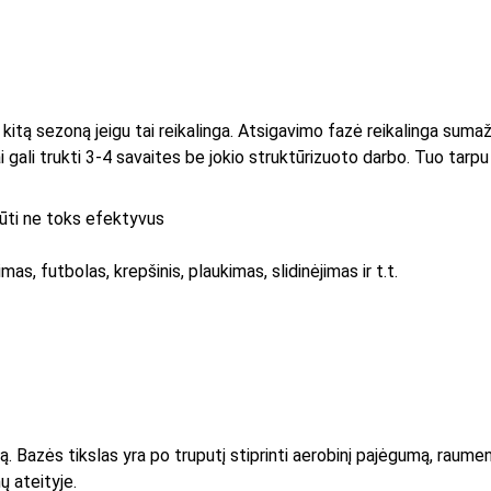
tą sezoną jeigu tai reikalinga. Atsigavimo fazė reikalinga sumažin
gali trukti 3-4 savaites be jokio struktūrizuoto darbo. Tuo tarpu
būti ne toks efektyvus
imas, futbolas, krepšinis, plaukimas, slidinėjimas ir t.t.
 Bazės tikslas yra po truputį stiprinti aerobinį pajėgumą, raumenų
 ateityje.