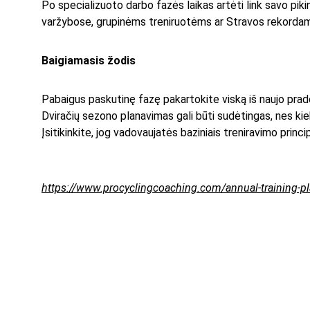
Po specializuoto darbo fazės laikas artėti link savo pikin
varžybose, grupinėms treniruotėms ar Stravos rekordams ge
Baigiamasis žodis
Pabaigus paskutinę fazę pakartokite viską iš naujo praded
Dviračių sezono planavimas gali būti sudėtingas, nes kiek
Įsitikinkite, jog vadovaujatės baziniais treniravimo princ
https://www.procyclingcoaching.com/annual-training-p