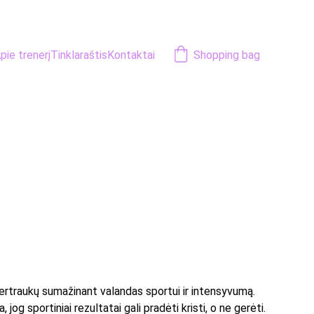
pie trenerį
Tinklaraštis
Kontaktai
Shopping bag
 pertraukų sumažinant valandas sportui ir intensyvumą. 
 sportiniai rezultatai gali pradėti kristi, o ne gerėti. 