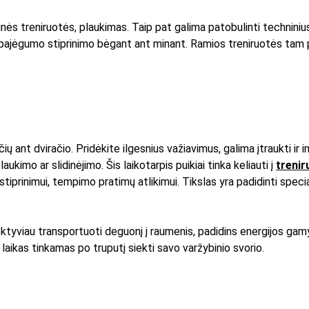
inės treniruotės, plaukimas. Taip pat galima patobulinti techniniu
 pajėgumo stiprinimo bėgant ant minant. Ramios treniruotės tam pu
 ant dviračio. Pridėkite ilgesnius važiavimus, galima įtraukti ir int
kimo ar slidinėjimo. Šis laikotarpis puikiai tinka keliauti į 
trenir
tiprinimui, tempimo pratimų atlikimui. Tikslas yra padidinti special
fektyviau transportuoti deguonį į raumenis, padidins energijos ga
s laikas tinkamas po truputį siekti savo varžybinio svorio. 