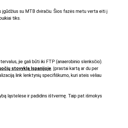
s įgūdžius su MTB dviračiu. Šios fazės metu verta eiti į 
ikiai tiks.
ervalus, jie gali būti iki FTP (anaerobinio slenksčio). 
uočių stovyklą Ispanijoje
. Įprastai kartą ar du per 
izaciją link lenktynių specifiškumo, kuri ateis vėliau 
mybą ląstelėse ir padidins ištvermę. Taip pat išmokys 