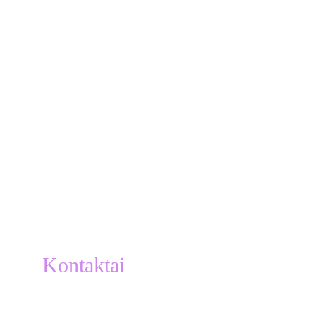
Kontaktai
info@atletukalve.lt