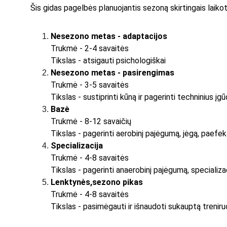
Šis gidas pagelbės planuojantis sezoną skirtingais laikota
Nesezono metas - adaptacijos
Trukmė - 2-4 savaitės
Tikslas - atsigauti psichologiškai
Nesezono metas - pasirengimas
Trukmė - 3-5 savaitės
Tikslas - sustiprinti kūną ir pagerinti techninius įg
Bazė
Trukmė - 8-12 savaičių
Tikslas - pagerinti aerobinį pajėgumą, jėgą, paefek
Specializacija
Trukmė - 4-8 savaitės
Tikslas - pagerinti anaerobinį pajėgumą, specializac
Lenktynės,sezono pikas
Trukmė - 4-8 savaitės
Tikslas - pasimėgauti ir išnaudoti sukauptą treni