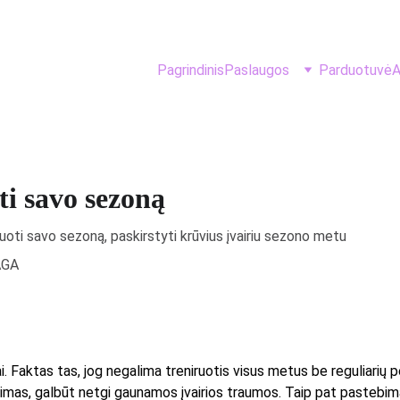
Pagrindinis
Paslaugos
Parduotuvė
A
ti savo sezoną
uoti savo sezoną, paskirstyti krūvius įvairiu sezono metu
AGA
gai. Faktas tas, jog negalima treniruotis visus metus be reguliarių
s, galbūt netgi gaunamos įvairios traumos. Taip pat pastebima, jog