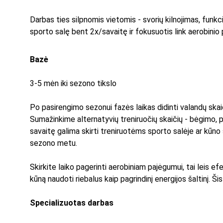
Darbas ties silpnomis vietomis - svorių kilnojimas, funkc
sporto salę bent 2x/savaitę ir fokusuotis link aerobinio
Bazė
3-5 mėn iki sezono tikslo
Po pasirengimo sezonui fazės laikas didinti valandų skaičių
Sumažinkime alternatyvių treniruočių skaičių - bėgimo, plau
savaitę galima skirti treniruotėms sporto salėje ar kūno s
sezono metu.
Skirkite laiko pagerinti aerobiniam pajėgumui, tai leis e
kūną naudoti riebalus kaip pagrindinį energijos šaltinį. Ši
Specializuotas darbas