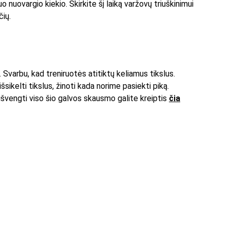
nuovargio kiekio. Skirkite šį laiką varžovų triuškinimui 
ių. 
Svarbu, kad treniruotės atitiktų keliamus tikslus. 
ikelti tikslus, žinoti kada norime pasiekti piką. 
 išvengti viso šio galvos skausmo galite kreiptis 
čia