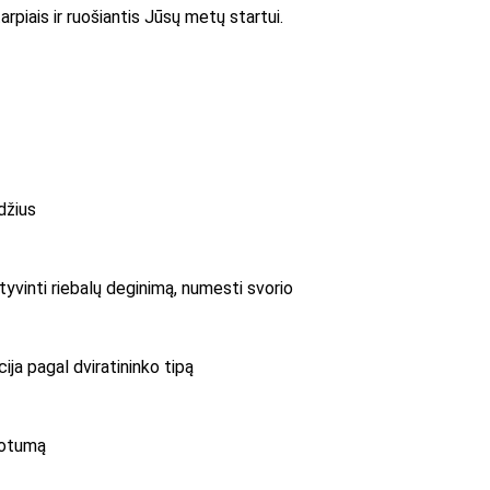
rpiais ir ruošiantis Jūsų metų startui.
ūdžius
tyvinti riebalų deginimą, numesti svorio
ija pagal dviratininko tipą
ruotumą