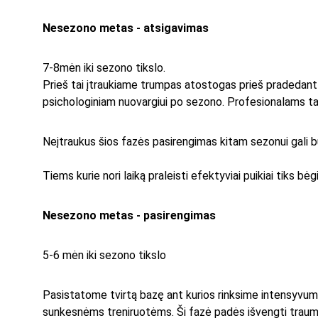
Nesezono metas - atsigavimas
7-8mėn iki sezono tikslo. 
Prieš tai įtraukiame trumpas atostogas prieš pradedant ki
psichologiniam nuovargiui po sezono. Profesionalams tai 
Neįtraukus šios fazės pasirengimas kitam sezonui gali 
Tiems kurie nori laiką praleisti efektyviai puikiai tiks bėg
Nesezono metas - pasirengimas
5-6 mėn iki sezono tikslo
Pasistatome tvirtą bazę ant kurios rinksime intensyvumą.
sunkesnėms treniruotėms. Ši fazė padės išvengti traumų