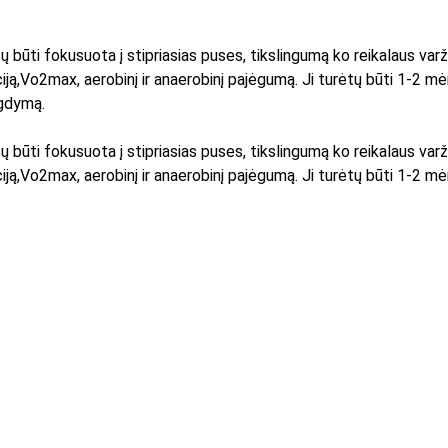
ų būti fokusuota į stipriasias puses, tikslingumą ko reikalaus varž
iją,Vo2max, aerobinį ir anaerobinį pajėgumą. Ji turėtų būti 1-2 mėn 
gdymą. 
ų būti fokusuota į stipriasias puses, tikslingumą ko reikalaus varž
iją,Vo2max, aerobinį ir anaerobinį pajėgumą. Ji turėtų būti 1-2 mėn