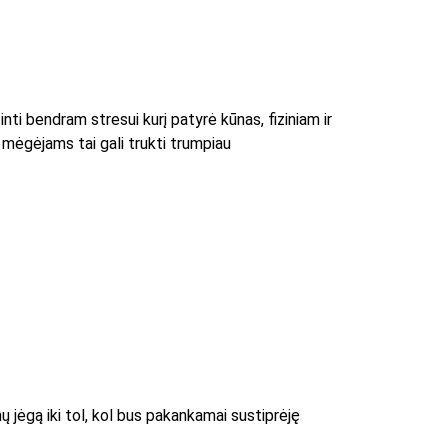
ti bendram stresui kurį patyrė kūnas, fiziniam ir 
 mėgėjams tai gali trukti trumpiau
 jėgą iki tol, kol bus pakankamai sustiprėję 