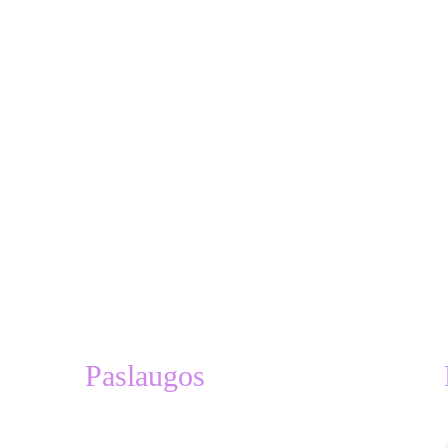
Paslaugos
Treniruočių planai 
Asmeninės treniruotės su Venantu Lašiniu