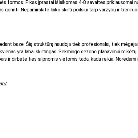
ės formos. Pikas įprastai išlaikomas 4-8 savaites priklausomai nuo 
rinti. Nepamirškite laiko skirti poilsiui tarp varžybų ir treniruoč
ant baze. Šią struktūrą naudoja tiek profesionalai, tiek mėgėjai. 
vienas yra labai skirtingas. Sėkmingo sezono planavimui reikėtų išs
ipais ir dirbate ties silpnomis vietomis tada, kada reikia. Norėdami
lan/