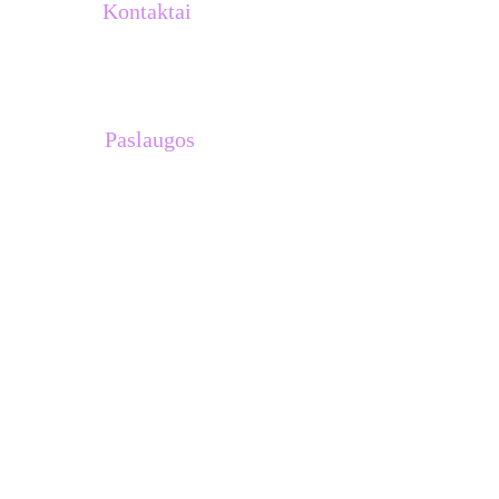
Kontaktai
info@atletukalve.lt
Paslaugos
Treniruočių planai 
Asmeninės treniruotės su Venantu 
Lašiniu
Treniruotės komandoms
Stovyklos Ispanijoje
Dovanų kuponai
MB Atletų kalvė