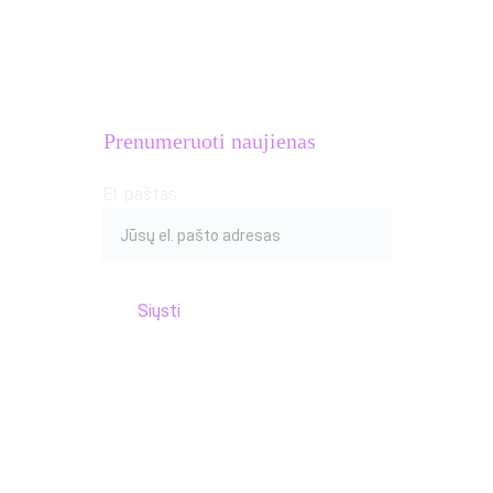
Įmonės kodas: 
306633581
PVM mokėtojo kodas: 
LT100016654018
Adresas: S.Žukausko g. 20, Vilnius
Prenumeruoti naujienas
El. paštas
Siųsti
© 2017 Atletų kalvė
Privatumo politika