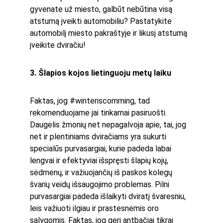
gyvenate už miesto, galbūt nebūtina visą 
atstumą įveikti automobiliu? Pastatykite 
automobilį miesto pakraštyje ir likusį atstumą 
įveikite dviračiu!
3. Šlapios kojos lietinguoju metų laiku
Faktas, jog #winteriscomming, tad 
rekomenduojame jai tinkamai pasiruošti. 
Daugelis žmonių net nepagalvoja apie, tai, jog 
net ir plentiniams dviračiams yra sukurti 
specialūs purvasargiai, kurie padeda labai 
lengvai ir efektyviai išspręsti šlapių kojų, 
sėdmenų, ir važiuojančių iš paskos kolegų 
švarių veidų išsaugojimo problemas. Pilni 
purvasargiai padeda išlaikyti dviratį švaresniu, 
leis važiuoti ilgiau ir prastesnėmis oro 
sąlygomis. Faktas, jog geri antbačiai tikrai 