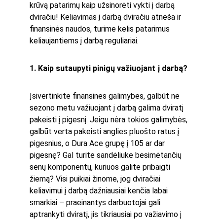
krūvą patarimų kaip užsinorėti vykti į darbą 
dviračiu! Keliavimas į darbą dviračiu atneša ir 
finansinės naudos, turime kelis patarimus 
keliaujantiems į darbą reguliariai.
1. Kaip sutaupyti pinigų važiuojant į darbą?
Įsivertinkite finansines galimybes, galbūt ne 
sezono metu važiuojant į darbą galima dviratį 
pakeisti į pigesnį. Jeigu nėra tokios galimybės, 
galbūt verta pakeisti anglies pluošto ratus į 
pigesnius, o Dura Ace grupę į 105 ar dar 
pigesnę? Gal turite sandėliuke besimėtančių 
senų komponentų, kuriuos galite pribaigti 
žiemą? Visi puikiai žinome, jog dviračiai 
keliavimui į darbą dažniausiai kenčia labai 
smarkiai – praeinantys darbuotojai gali 
aptrankyti dviratį, jis tikriausiai po važiavimo į 