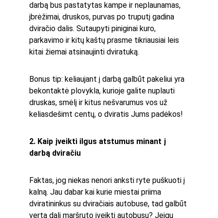
darbą bus pastatytas kampe ir neplaunamas, 
įbrėžimai, druskos, purvas po truputį gadina 
dviračio dalis. Sutaupyti piniginai kuro, 
parkavimo ir kitų kaštų prasme tikriausiai leis 
kitai žiemai atsinaujinti dviratuką.
Bonus tip: keliaujant į darbą galbūt pakeliui yra 
bekontaktė plovykla, kurioje galite nuplauti 
druskas, smėlį ir kitus nešvarumus vos už 
keliasdešimt centų, o dviratis Jums padėkos! 
2. Kaip įveikti ilgus atstumus minant į 
darbą dviračiu
Faktas, jog niekas nenori anksti ryte puškuoti į 
kalną. Jau dabar kai kurie miestai priima 
dviratininkus su dviračiais autobuse, tad galbūt 
verta dalį maršruto įveikti autobusu? Jeigu 