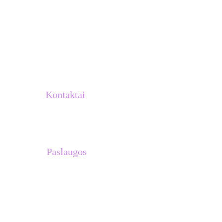
Kontaktai
info@atletukalve.lt
Paslaugos
Treniruočių planai 
Asmeninės treniruotės su Venantu 
Lašiniu
Treniruotės komandoms
Stovyklos Ispanijoje