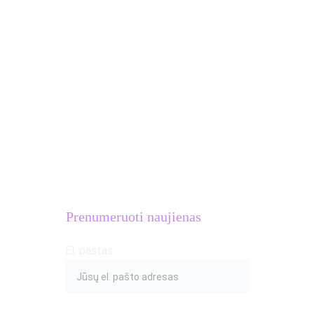
Dovanų kuponai
MB Atletų kalvė
Įmonės kodas: 
306633581
PVM mokėtojo kodas: 
LT100016654018
Adresas: S.Žukausko g. 20, Vilnius
Prenumeruoti naujienas
El. paštas