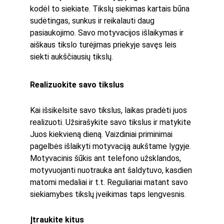
kodėl to siekiate. Tikslų siekimas kartais būna 
sudėtingas, sunkus ir reikalauti daug 
pasiaukojimo. Savo motyvacijos išlaikymas ir 
aiškaus tikslo turėjimas priekyje savęs leis 
siekti aukščiausių tikslų.
Realizuokite savo tikslus
Kai išsikelsite savo tikslus, laikas pradėti juos 
realizuoti. Užsirašykite savo tikslus ir matykite 
Juos kiekvieną dieną. Vaizdiniai priminimai 
pagelbės išlaikyti motyvaciją aukštame lygyje. 
Motyvacinis šūkis ant telefono užsklandos, 
motyvuojanti nuotrauka ant šaldytuvo, kasdien 
matomi medaliai ir t.t. Reguliariai matant savo 
siekiamybes tikslų įveikimas taps lengvesnis. 
Įtraukite kitus