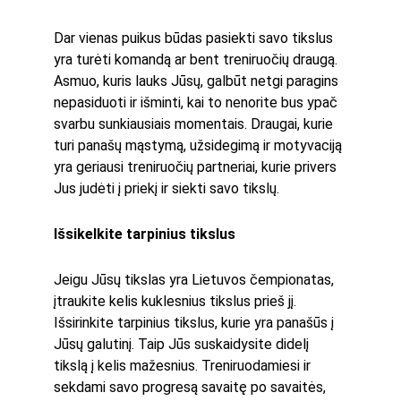
Dar vienas puikus būdas pasiekti savo tikslus 
yra turėti komandą ar bent treniruočių draugą. 
Asmuo, kuris lauks Jūsų, galbūt netgi paragins 
nepasiduoti ir išminti, kai to nenorite bus ypač 
svarbu sunkiausiais momentais. Draugai, kurie 
turi panašų mąstymą, užsidegimą ir motyvaciją 
yra geriausi treniruočių partneriai, kurie privers 
Jus judėti į priekį ir siekti savo tikslų. 
Išsikelkite tarpinius tikslus
Jeigu Jūsų tikslas yra Lietuvos čempionatas, 
įtraukite kelis kuklesnius tikslus prieš jį. 
Išsirinkite tarpinius tikslus, kurie yra panašūs į 
Jūsų galutinį. Taip Jūs suskaidysite didelį 
tikslą į kelis mažesnius. Treniruodamiesi ir 
sekdami savo progresą savaitę po savaitės, 