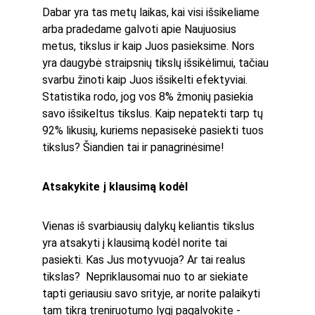
Dabar yra tas metų laikas, kai visi išsikeliame 
arba pradedame galvoti apie Naujuosius 
metus, tikslus ir kaip Juos pasieksime. Nors 
yra daugybė straipsnių tikslų išsikėlimui, tačiau 
svarbu žinoti kaip Juos išsikelti efektyviai. 
Statistika rodo, jog vos 8% žmonių pasiekia 
savo išsikeltus tikslus. Kaip nepatekti tarp tų 
92% likusių, kuriems nepasisekė pasiekti tuos 
tikslus? Šiandien tai ir panagrinėsime!
Atsakykite į klausimą kodėl
Vienas iš svarbiausių dalykų keliantis tikslus 
yra atsakyti į klausimą kodėl norite tai 
pasiekti. Kas Jus motyvuoja? Ar tai realus 
tikslas?  Nepriklausomai nuo to ar siekiate 
tapti geriausiu savo srityje, ar norite palaikyti 
tam tikrą treniruotumo lygį pagalvokite - 