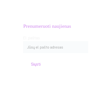
PVM mokėtojo kodas: 
LT100016654018
Adresas: S.Žukausko g. 20, Vilnius
Prenumeruoti naujienas
El. paštas
Siųsti
© 2017 Atletų kalvė
Privatumo politika
Terms of Use