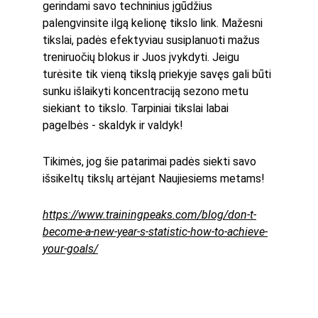
gerindami savo techninius įgūdžius 
palengvinsite ilgą kelionę tikslo link. Mažesni 
tikslai, padės efektyviau susiplanuoti mažus 
treniruočių blokus ir Juos įvykdyti. Jeigu 
turėsite tik vieną tikslą priekyje savęs gali būti 
sunku išlaikyti koncentraciją sezono metu 
siekiant to tikslo. Tarpiniai tikslai labai 
pagelbės - skaldyk ir valdyk!
Tikimės, jog šie patarimai padės siekti savo 
išsikeltų tikslų artėjant Naujiesiems metams!
https://www.trainingpeaks.com/blog/don-t-
become-a-new-year-s-statistic-how-to-achieve-
your-goals/