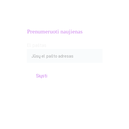
PVM mokėtojo kodas: 
LT100016654018
Adresas: S.Žukausko g. 20, Vilnius
Prenumeruoti naujienas
El. paštas
Siųsti
© 2017 Atletų kalvė
Privatumo politika
Terms of Use