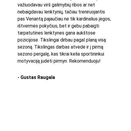
važiuodavau virš galimybių ribos ar net 
nebaigdavau lenktynių, tačiau treniruojantis 
pas Venantą pajaučiau ne tik kardinalius jėgos, 
ištvermės pokyčius, bet ir gebu pabaigti 
tarpatutines lenktynes gana aukštose 
pozicijose. Tikslingai dirbau pagal planą visą 
sezoną. Tikslingas darbas atvedė ir į pirmą 
sezono pergalę, kas tikrai kelia sportininkui 
motyvaciją judėti pirmyn. Rekomenduoju!
- Gustas Raugala