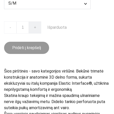
Išparduota
-
+
Pridėti į krepšelį
Šios pirštinės - savo kategorijos viršūnė. Bekūnė trimatė
konstrukcija ir anatominė 3D delno forma, sukurta
ekskluzyviai su italų kompanija Elastic Interface®, užtikrina
neprilygstamą komfortą ir ergonomiką.
Skatina kraujo tekėjimą ir mažina spaudimą ulnariniame
nerve ilgų važiavimų metu. Didelio tankio perforuota puta
suteikia puikų amortizavimą ant vairo.
Šioje versijoje naudojamas vientisas audinys nugarinėje