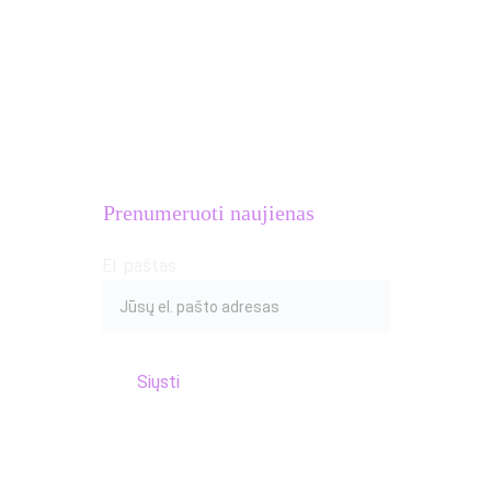
MB Atletų kalvė
Įmonės kodas: 
306633581
PVM mokėtojo kodas: 
LT100016654018
Adresas: S.Žukausko g. 20, Vilnius
Prenumeruoti naujienas
El. paštas
Siųsti
© 2017 Atletų kalvė