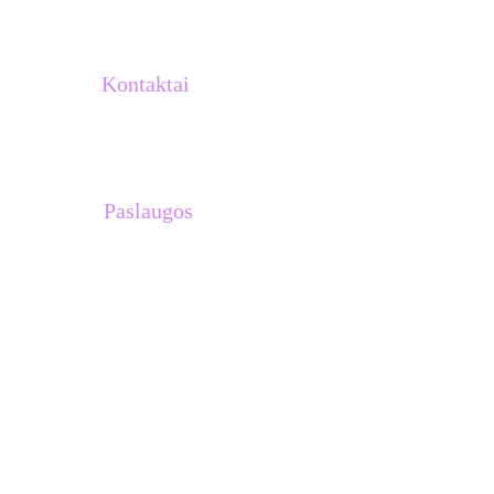
Kontaktai
info@atletukalve.lt
Paslaugos
Treniruočių planai 
Asmeninės treniruotės su Venantu 
Lašiniu
Treniruotės komandoms
Stovyklos Ispanijoje
Dovanų kuponai