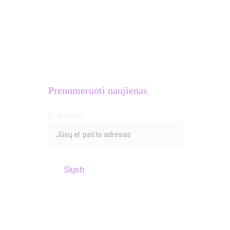
MB Atletų kalvė
Įmonės kodas: 
306633581
PVM mokėtojo kodas: 
LT100016654018
Adresas: S.Žukausko g. 20, Vilnius
Prenumeruoti naujienas
El. paštas
Siųsti
© 2017 Atletų kalvė