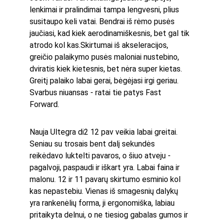
lenkimai ir pralindimai tampa lengvesni, plius 
susitaupo keli vatai. Bendrai iš rėmo pusės 
jaučiasi, kad kiek aerodinamiškesnis, bet gal tik 
atrodo kol kas.Skirtumai iš akseleracijos, 
greičio palaikymo pusės maloniai nustebino, 
dviratis kiek kietesnis, bet nėra super kietas. 
Greitį palaiko labai gerai, bėgėjasi irgi geriau. 
Svarbus niuansas - ratai tie patys Fast 
Forward.
Nauja Ultegra di2 12 pav veikia labai greitai. 
Seniau su trosais bent dalį sekundės 
reikėdavo luktelti pavaros, o šiuo atveju - 
pagalvoji, paspaudi ir iškart yra. Labai faina ir 
malonu. 12 ir 11 pavarų skirtumo esminio kol 
kas nepastebiu. Vienas iš smagesnių dalykų 
yra rankenėlių forma, ji ergonomiška, labiau 
pritaikyta delnui, o ne tiesiog gabalas gumos ir 