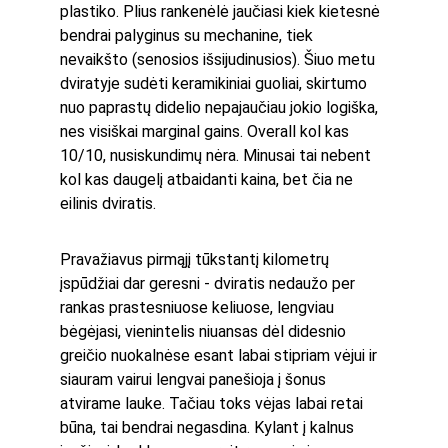
plastiko. Plius rankenėlė jaučiasi kiek kietesnė 
bendrai palyginus su mechanine, tiek 
nevaikšto (senosios išsijudinusios). Šiuo metu 
dviratyje sudėti keramikiniai guoliai, skirtumo 
nuo paprastų didelio nepajaučiau jokio logiška, 
nes visiškai marginal gains. Overall kol kas 
10/10, nusiskundimų nėra. Minusai tai nebent 
kol kas daugelį atbaidanti kaina, bet čia ne 
eilinis dviratis.
Pravažiavus pirmąjį tūkstantį kilometrų 
įspūdžiai dar geresni - dviratis nedaužo per 
rankas prastesniuose keliuose, lengviau 
bėgėjasi, vienintelis niuansas dėl didesnio 
greičio nuokalnėse esant labai stipriam vėjui ir 
siauram vairui lengvai panešioja į šonus 
atvirame lauke. Tačiau toks vėjas labai retai 
būna, tai bendrai negasdina. Kylant į kalnus 