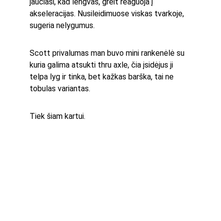
jaučiasi, kad lengvas, greit reaguoja į 
akseleracijas. Nusileidimuose viskas tvarkoje, 
sugeria nelygumus.
Scott privalumas man buvo mini rankenėlė su 
kuria galima atsukti thru axle, čia įsidėjus ji 
telpa lyg ir tinka, bet kažkas barška, tai ne 
tobulas variantas.
Tiek šiam kartui.