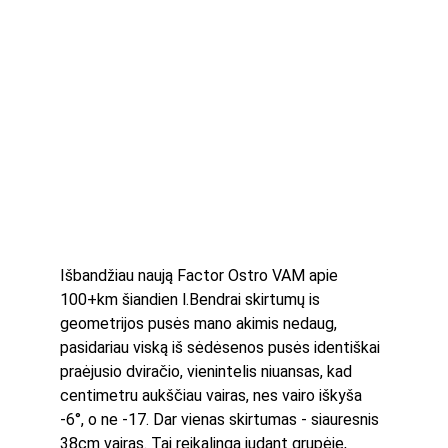
Išbandžiau naują Factor Ostro VAM apie 
100+km šiandien l.Bendrai skirtumų is 
geometrijos pusės mano akimis nedaug, 
pasidariau viską iš sėdėsenos pusės identiškai 
praėjusio dviračio, vienintelis niuansas, kad 
centimetru aukščiau vairas, nes vairo iškyša 
-6°, o ne -17. Dar vienas skirtumas - siauresnis 
38cm vairas. Tai reikalinga judant grupėje, 