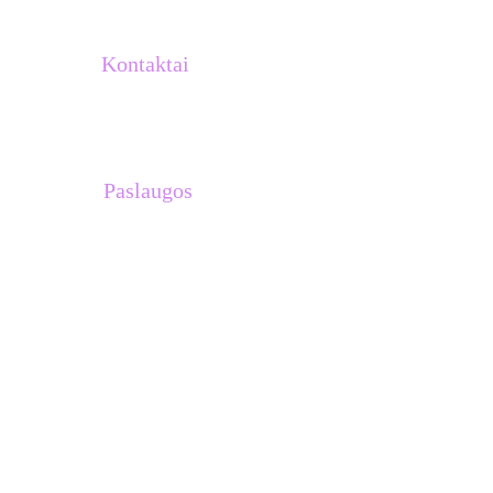
Kontaktai
info@atletukalve.lt
Paslaugos
Treniruočių planai 
Asmeninės treniruotės su Venantu 
Lašiniu
Treniruotės komandoms
Stovyklos Ispanijoje
Dovanų kuponai