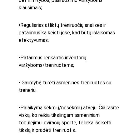
bet ir mitybos, pasiruošimo varžyboms 
klausimais; 
•Reguliarias atliktų treniruočių analizes ir 
patarimus ką keisti jose, kad būtų išlaikomas 
efektyvumas; 
•Patarimus renkantis inventorių 
varžyboms/treniruotėms; 
• Galimybę turėti asmenines treniruotes su 
treneriu; 
•Palaikymą sėkmių/nesėkmių atveju. Čia rasite 
viską, ko reikia tikslingam asmeniniam 
tobulėjimui dviračių sporte, telieka išsikelti 
tikslą ir pradėti treniruotis. 