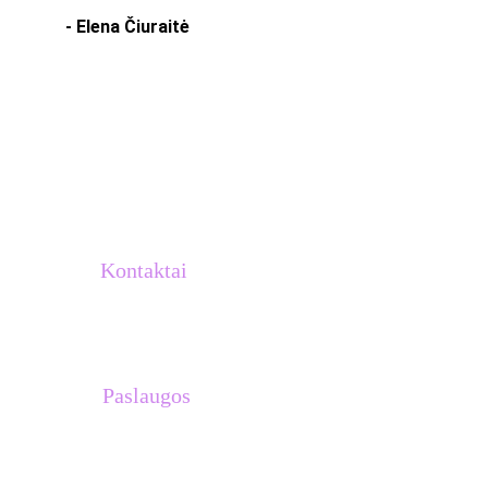
- Elena Čiuraitė
Kontaktai
info@atletukalve.lt
Paslaugos
Treniruočių planai 
Asmeninės treniruotės su Venantu 
Lašiniu