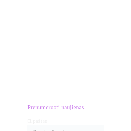
Treniruotės komandoms
Stovyklos Ispanijoje
Dovanų kuponai
MB Atletų kalvė
Įmonės kodas: 
306633581
PVM mokėtojo kodas: 
LT100016654018
Adresas: S.Žukausko g. 20, Vilnius
Prenumeruoti naujienas
El. paštas