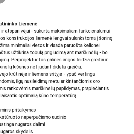
ratininko Liemenė
ir atspari vėjui - sukurta maksimaliam funkcionalumui
kos konstrukcijos liemenė lengvai sulankstoma į šoninę
užima minimaliai vietos ir visada paruošta kelionei.
štus užtikrina tobulą prigludimą ant marškinėlių - be
jimų. Perprojektuotos galinės angos leidžia greitai ir
inėlių kišenes net judant dideliu greičiu.
jo krūtinėje ir liemens srityje - ypač vertinga
domis, ilgų nusileidimų metu ar kintančiomis oro
mis rankovėmis marškinėlių papildymas, praplečiantis
palaikantis optimalią kūno temperatūrą.
minis pritaikymas
tekstūruoto neperpučiamo audinio
astinga nugaros dalimi
 nugaros skydelis