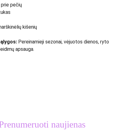
 prie pečių
tukas
arškinėlių kišenių
ąlygos:
Pereinamieji sezonai, vėjuotos dienos, ryto
ileidimų apsauga.
Prenumeruoti naujienas