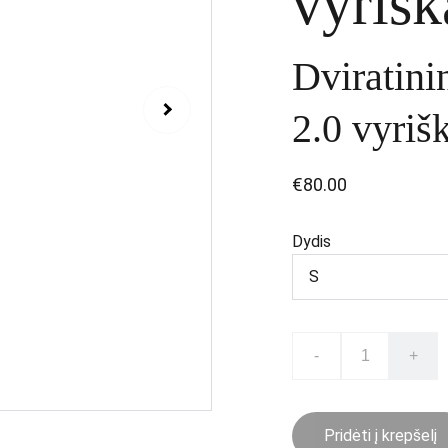
vyrišk
Dviratini
2.0 vyriš
€80.00
Dydis
-
+
Pridėti į krepšelį