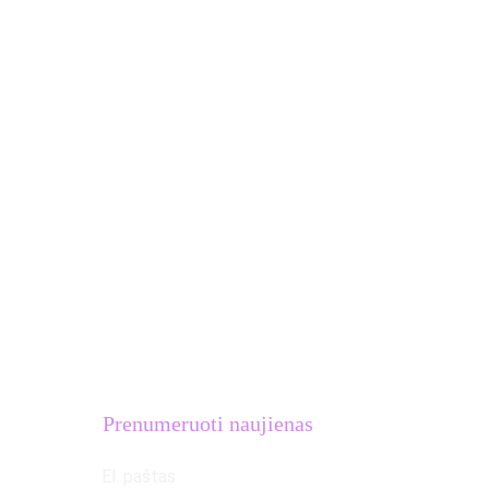
Lašiniu
Treniruotės komandoms
Stovyklos Ispanijoje
Dovanų kuponai
MB Atletų kalvė
Įmonės kodas: 
306633581
PVM mokėtojo kodas: 
LT100016654018
Adresas: S.Žukausko g. 20, Vilnius
Prenumeruoti naujienas
El. paštas