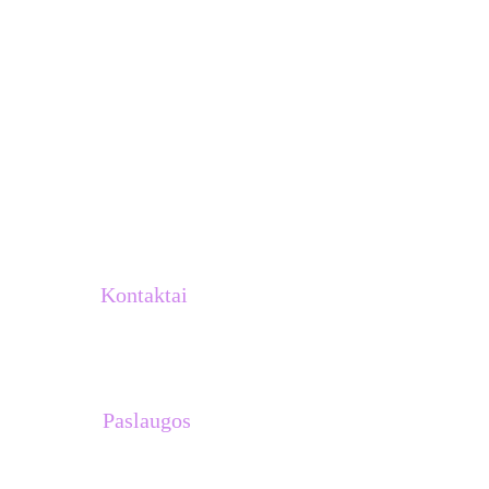
Kontaktai
info@atletukalve.lt
Paslaugos
Treniruočių planai 
Asmeninės treniruotės su Venantu 