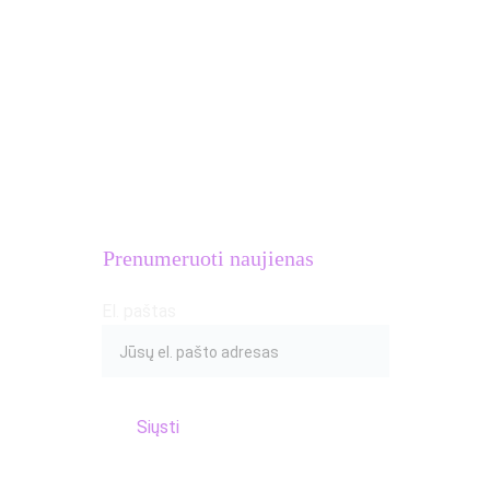
MB Atletų kalvė
Įmonės kodas: 
306633581
PVM mokėtojo kodas: 
LT100016654018
Adresas: S.Žukausko g. 20, Vilnius
Prenumeruoti naujienas
El. paštas
Siųsti