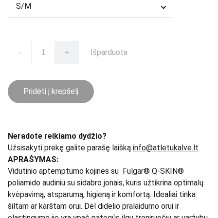
Išparduota
-
+
Pridėti į krepšelį
Neradote reikiamo dydžio?
Užsisakyti prekę galite parašę laišką
info@atletukalve.lt
APRAŠYMAS:
Vidutinio aptemptumo kojinės su Fulgar® Q-SKIN®
poliamido audiniu su sidabro jonais, kuris užtikrina optimalų
kvėpavimą, atsparumą, higieną ir komfortą. Idealiai tinka
šiltam ar karštam orui. Dėl didelio pralaidumo orui ir
elastingumo jie yra ypač patogūs ilgų treniruočių ar varžybų