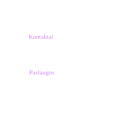
Kontaktai
info@atletukalve.lt
Paslaugos
Treniruočių planai 
Asmeninės treniruotės su Venantu 
Lašiniu
Treniruotės komandoms
Stovyklos Ispanijoje
Dovanų kuponai