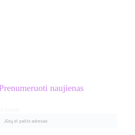
Prenumeruoti naujienas
 Exertion Scale). Retrieved 
El. paštas
om 
 from 