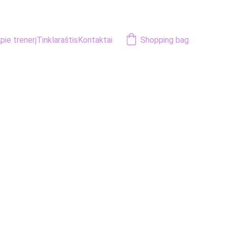
pie trenerį
Tinklaraštis
Kontaktai
Shopping bag